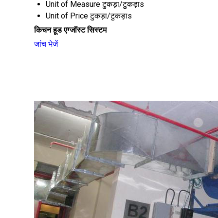
Unit of Measure
टुकड़ा/टुकड़ाs
Unit of Price
टुकड़ा/टुकड़ाs
किचन हूड एग्जॉस्ट सिस्टम
जांच भेजें